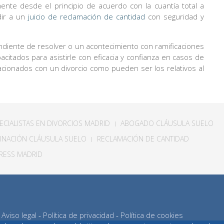
te desde el principio de acuerdo con la cuantía total a
dir a un
juicio de reclamación de cantidad
con seguridad y
ndiente de resolver o un acontecimiento con ramificaciones
tados para asistirle con eficacia y confianza en casos de
elacionados con un divorcio como pueden ser los relativos al
CIALISTAS EN DIVORCIOS MADRID
ABOGADO CLÁUSULA SUELO
MINACIÓN CLÁUSULA SUELO
RECLAMACIÓN DE CANTIDAD
RESS MADRID
|
Aviso legal
-
Política de privacidad
-
Política de cookies