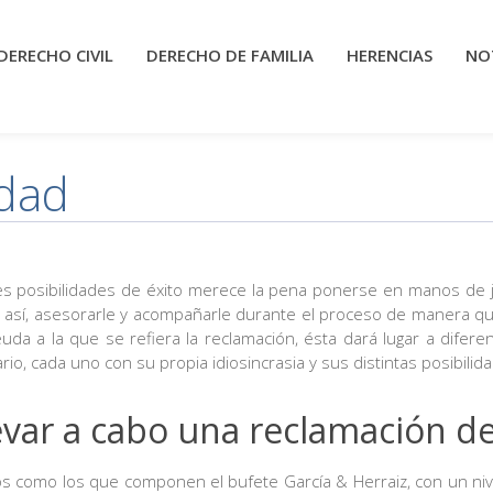
DERECHO CIVIL
DERECHO DE FAMILIA
HERENCIAS
NOT
idad
s posibilidades de éxito merece la pena ponerse en manos de j
an, así, asesorarle y acompañarle durante el proceso de manera
 deuda a la que se refiera la reclamación, ésta dará lugar a dife
mbiario, cada uno con su propia idiosincrasia y sus distintas posibili
evar a cabo una reclamación d
 como los que componen el bufete García & Herraiz, con un nive