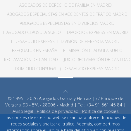
ABOGADOS DE DERECHO DE FAMILIA EN MADRID
ABOGADOS ESPECIALISTAS EN ACCIDENTES DE TRÁFICO MADRID
ABOGADOS ESPECIALISTAS EN DIVORCIOS MADRID
ABOGADO CLÁUSULA SUELO
DIVORCIOS EXPRESS EN MADRID
DESAHUCIO EXPRESS
DIVISIÓN DE HERENCIA MADRID
EXEQUATUR EN ESPAÑA
ELIMINACIÓN CLÁUSULA SUELO
RECLAMACIÓN DE CANTIDAD
JUICIO RECLAMACIÓN DE CANTIDAD
DOMICILIO CONYUGAL
DESAHUCIO EXPRESS MADRID
© 1995 - 2026 Abogados García y Herraiz | c/ Príncipe de
Vergara, 93 - 5ºA - 28006 - Madrid | Tel: +34 91 561 45 84 |
Aviso legal
-
Política de privacidad
-
Política de cookies
Las cookies de este sitio web se usan para ofrecer funciones de
redes sociales y analizar el tráfico. Además, compartimos
información sobre el uso que haga del sitio web con nuestros